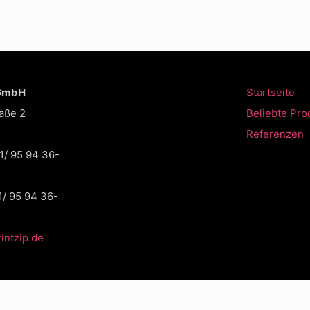
 GmbH
Startseite
aße 2
Beliebte Pro
Referenzen
1/ 95 94 36-
1/ 95 94 36-
intzip.de